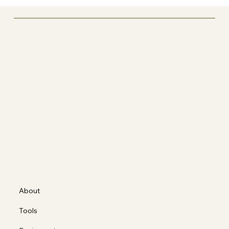
Matilde's
The Art of Movement
Sede operativa
Corso Casale 137, 10132 Torino (TO)
Ragione sociale
Corporis Fabrica S.a.s. di Borda Bossana Stefano e C.
P.IVA 12318990012
Social
FACEBOOK
INSTAGRAM
About
Tools