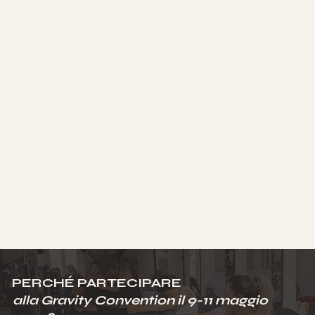
Durante la
Gravity Convention
il
9-11 maggio 2025
potrai:
Provare l'ELEVATE Encompass by Total
Gym
Conoscere il GRAVITY Training
System con gli International Master
Trainers
Sperimentare oltre 200 esercizi e
variazioni​ possibili
PERCHÉ PARTECIPARE
alla Gravity Convention il 9-11 maggio