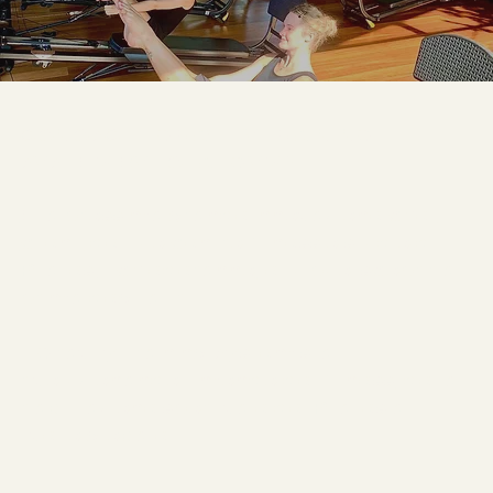
CONOSCI IL GRAVITY TRAINING
SYSTEM BY TOTAL GYM?
È la prossima grande innovazione che i
clienti
del tuo centro fitness o studio di
Pilates
ti chiederanno
, e tu puoi scoprirla
prima degli altri.​
Il Gravity Training System sta
rivoluzionando il mondo del fitness, della
riabilitazione sportiva e del Pilates a
livello globale.