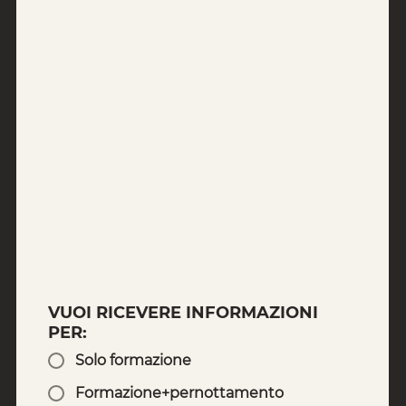
2026
Compila i campi qui sotto e ti contatteremo per 
darti tutte le informazioni. 
N.B. Compilando il modulo, NON effettui una 
prenotazione.
VUOI RICEVERE INFORMAZIONI
PER:
Solo formazione
Formazione+pernottamento