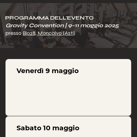
PROGRAMMA DELL'EVENTO
Gravity Convention | 9-11 maggio 2025
presso
Bio28, Moncalvo (Asti)
Venerdì 9 maggio
16:30 |
Check in ed accoglienza
17:00 |
Benvenuto e presentazione
17:30 |
Tour of the grounds
19:30 - 21:00 |
Cena
Sabato 10 maggio