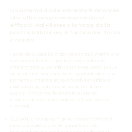
Un sistema di allenamento funzionale
che offre programmi versatili ed
efficaci: dal Pilates allo Yoga, dalla
post riabilitazione, al funzionale, forza
e cardio.
Il principio di base è l’utilizzo della forza di gravità, che
viene sfruttata per sviluppare allenamenti molto
differenti tra loro. Un lettino scorrevole, posto su due
binari inclinabili secondo diversi gradi di inclinazione,
permette di ottenere una progressiva ed efficace
resistenza applicabile ad un numero infinito di
esercizi. Il macchinario sfrutta la resistenza
gravitazionale offrendo workout efficaci, sicuri e
divertenti.
ELEVATE Encompass ™ attiva in modo costante i
muscoli stabilizzatori e del core integrando i
movimenti multi-planari in una gamma illimitata di