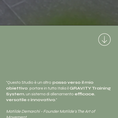
"Questo Studio è un altro
passo
verso il
mio
obiettivo
: portare in tutta Italia il
GRAVITY Training
System
, un sistema di allenamento
efficace
,
versatile
e
innovativo
."
Matilde Demarchi - Founder Matilde's The Art of
Movement