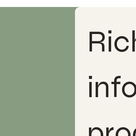
Rich
inf
pro