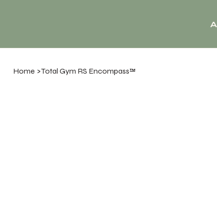
A
Home
>
Total Gym RS Encompass™