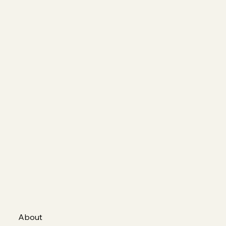
ino (TO)
 Borda Bossana
About