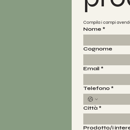
Compila i campi avendo
Nome
*
Cognome
Email
*
Telefono
*
Città
*
Prodotto/i inter