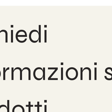
iedi 
ormazioni s
dotti