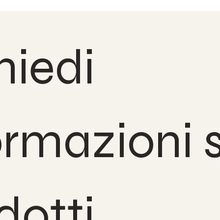
iedi 
ormazioni s
dotti