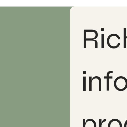
Rich
inf
pro