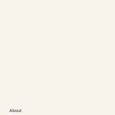
ino (TO)
 Borda Bossana
About