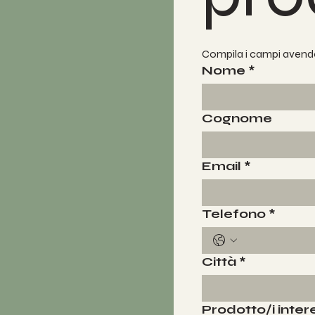
Compila i campi avendo
Nome
*
Cognome
Email
*
Telefono
*
Città
*
Prodotto/i inter