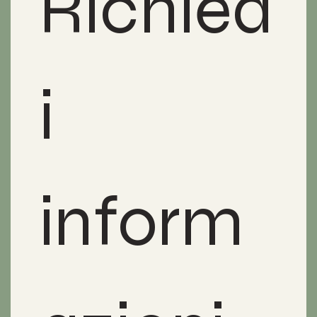
Richied
i 
inform