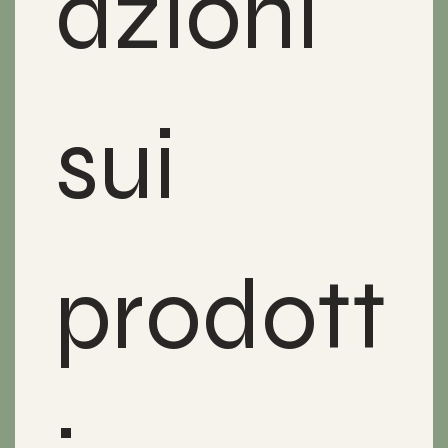
azioni 
sui 
prodott