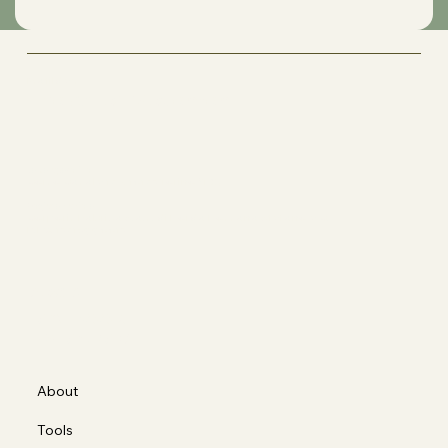
Matilde's
The Art of Movement
Sede operativa
Corso Casale 137, 10132 Torino (TO)
Ragione sociale
Corporis Fabrica S.a.s. di Borda Bossana Stefano e C.
P.IVA 12318990012
Social
FACEBOOK
INSTAGRAM
About
Tools