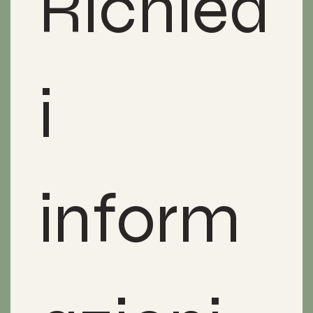
Richied
i 
inform