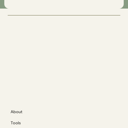
Matilde's
The Art of Movement
Sede operativa
Corso Casale 137, 10132 Torino (TO)
Ragione sociale
Corporis Fabrica S.a.s. di Borda Bossana Stefano e C.
P.IVA 12318990012
Social
FACEBOOK
INSTAGRAM
About
Tools