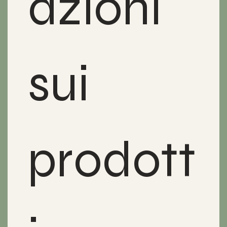
azioni 
sui 
prodott