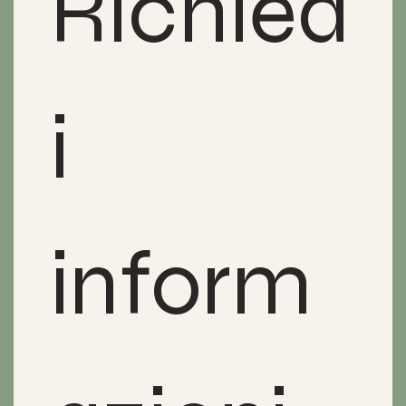
Richied
i 
inform