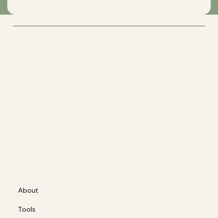
Matilde's
The Art of Movement
Sede operativa
Corso Casale 137, 10132 Torino (TO)
Ragione sociale
Corporis Fabrica S.a.s. di Borda Bossana Stefano e C.
P.IVA 12318990012
Social
FACEBOOK
INSTAGRAM
About
Tools