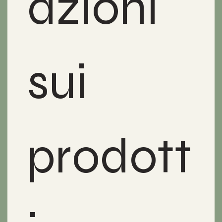
azioni 
sui 
prodott