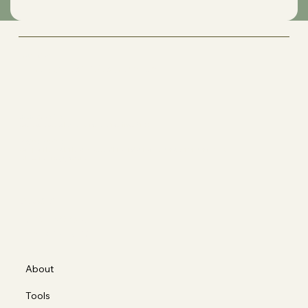
Matilde's
The Art of Movement
Sede operativa
Corso Casale 137, 10132 Torino (TO)
Ragione sociale
Corporis Fabrica S.a.s. di Borda Bossana Stefano e C.
P.IVA 12318990012
Social
FACEBOOK
INSTAGRAM
About
Tools