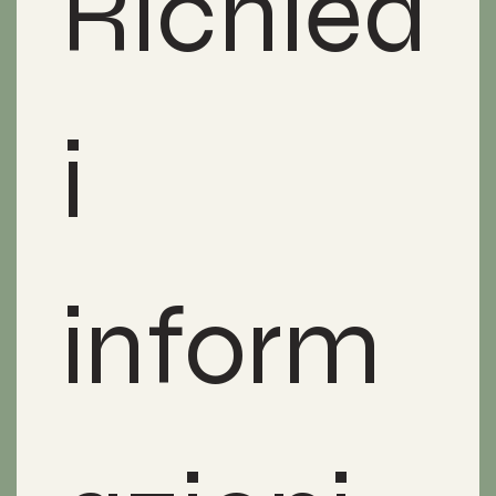
Richied
i 
inform