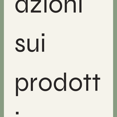
azioni 
sui 
prodott